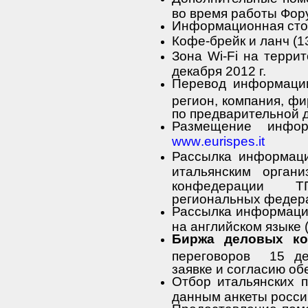
во время работы Фор
Информационная сто
Кофе-брейк и ланч (1
Зона
Wi
-
Fi
на террит
декабря 2012 г.
Перевод информаци
регион, компания, фи
по предварительной 
Размещение инфо
www
.
eurispes
.
it
Рассылка информаци
итальянским орган
конфедерации Т
региональных федер
Рассылка информации
на английском языке 
Биржа деловых ко
переговоров
15 де
заявке и согласию об
Отбор итальянских п
данным анкеты росси