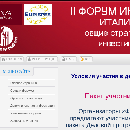
ГЛАВНАЯ
РЕГИСТРАЦИЯ
ВХОД
RSS
МЕНЮ САЙТА
Условия участия в д
Главная страница
Секции форума
Пакет участн
Организаторы форума
Дополнительная информация
Организаторы 
Участникам форума
предлагают участни
Заявка на участие
пакета Деловой прогр