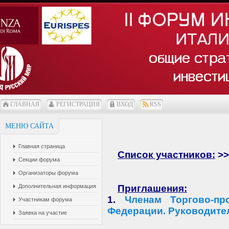
ГЛАВНАЯ
РЕГИСТРАЦИЯ
ВХОД
RSS
МЕНЮ САЙТА
Главная страница
Список участников:
>>
Секции форума
Организаторы форума
Дополнительная информация
Приглашения:
1.
Членам Торгово-п
Участникам форума
Федерации. Руководите
Заявка на участие